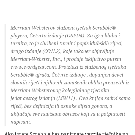
Merriam-Websterov službeni rječnik Scrabble®
playera, Četvrto izdanje (OSPD4). Za igru ​​kluba i
turnira, to je službeni turnir i popis klubskih riječi,
drugo izdanje (OWL2), koje također objavljuje
Merriam-Webster, Inc., i prodaje isključivo putem
www.wordgear.com. Proizlazi iz
službenog rječnika
Scrabble® igrača, Četvrte izdanje
, dopunjen devet
slovnih riječi i njihovih zamršenih oblika preuzetih iz
Merriam-Websterovog kolegijalnog rječnika
jedanaestog izdanja (MW11)
. Ova knjiga sadrži samo
riječi, bez definicija ili oznake dijela govora, a
uključuje sve napisane obrasce koji su u potpunosti
napisani.
Ako igrate Scrabble bez papirnate verzije rječnika po