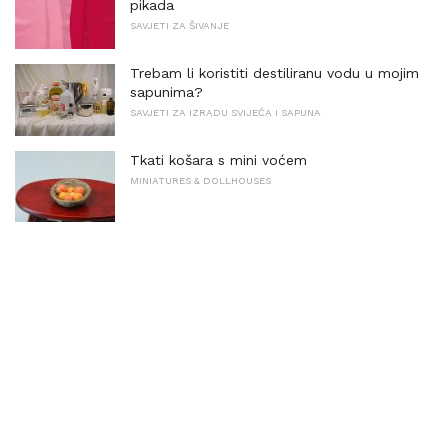
pikada
SAVJETI ZA ŠIVANJE
Trebam li koristiti destiliranu vodu u mojim
sapunima?
SAVJETI ZA IZRADU SVIJEĆA I SAPUNA
Tkati košara s mini voćem
MINIATURES & DOLLHOUSES