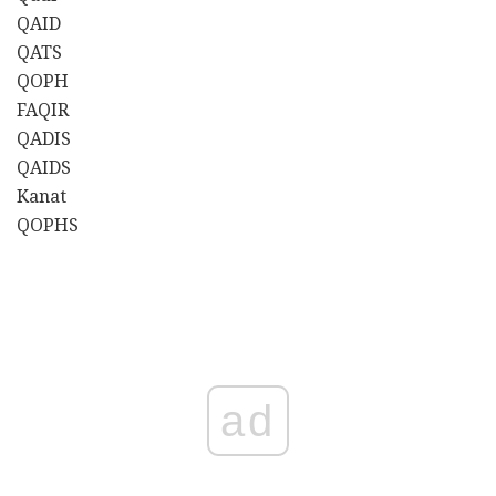
QAID
QATS
QOPH
FAQIR
QADIS
QAIDS
Kanat
QOPHS
ad