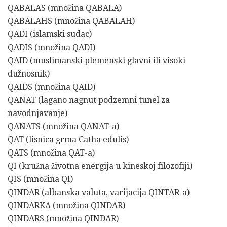
QABALAS (množina QABALA)
QABALAHS (množina QABALAH)
QADI (islamski sudac)
QADIS (množina QADI)
QAID (muslimanski plemenski glavni ili visoki
dužnosnik)
QAIDS (množina QAID)
QANAT (lagano nagnut podzemni tunel za
navodnjavanje)
QANATS (množina QANAT-a)
QAT (lisnica grma Catha edulis)
QATS (množina QAT-a)
QI (kružna životna energija u kineskoj filozofiji)
QIS (množina QI)
QINDAR (albanska valuta, varijacija QINTAR-a)
QINDARKA (množina QINDAR)
QINDARS (množina QINDAR)