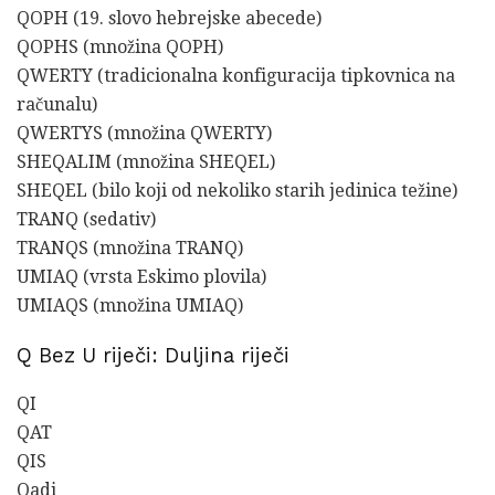
QOPH (19. slovo hebrejske abecede)
QOPHS (množina QOPH)
QWERTY (tradicionalna konfiguracija tipkovnica na
računalu)
QWERTYS (množina QWERTY)
SHEQALIM (množina SHEQEL)
SHEQEL (bilo koji od nekoliko starih jedinica težine)
TRANQ (sedativ)
TRANQS (množina TRANQ)
UMIAQ (vrsta Eskimo plovila)
UMIAQS (množina UMIAQ)
Q Bez U riječi: Duljina riječi
QI
QAT
QIS
Qadi