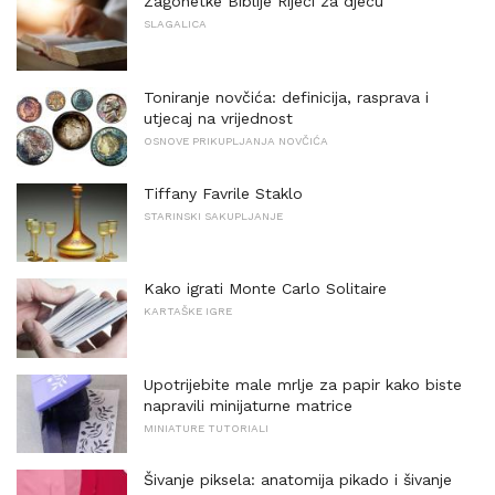
Zagonetke Biblije Riječi za djecu
SLAGALICA
Toniranje novčića: definicija, rasprava i
utjecaj na vrijednost
OSNOVE PRIKUPLJANJA NOVČIĆA
Tiffany Favrile Staklo
STARINSKI SAKUPLJANJE
Kako igrati Monte Carlo Solitaire
KARTAŠKE IGRE
Upotrijebite male mrlje za papir kako biste
napravili minijaturne matrice
MINIATURE TUTORIALI
Šivanje piksela: anatomija pikado i šivanje