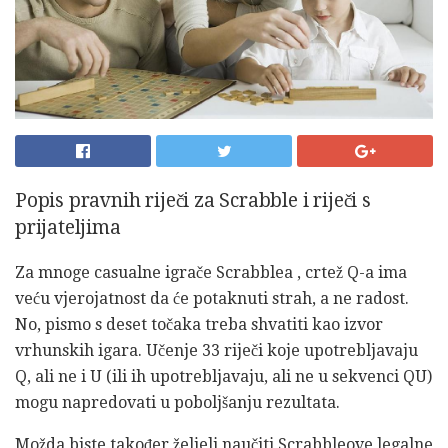
Popis pravnih riječi za Scrabble i riječi s
prijateljima
Za mnoge casualne igrače Scrabblea , crtež Q-a ima
veću vjerojatnost da će potaknuti strah, a ne radost.
No, pismo s deset točaka treba shvatiti kao izvor
vrhunskih igara. Učenje 33 riječi koje upotrebljavaju
Q, ali ne i U (ili ih upotrebljavaju, ali ne u sekvenci QU)
mogu napredovati u poboljšanju rezultata.
Možda biste također željeli naučiti Scrabbleove legalne