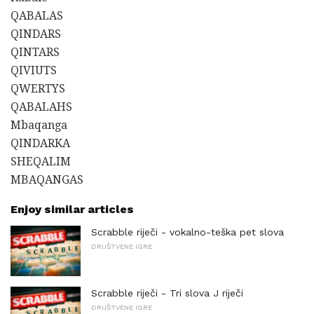
QABALAS
QINDARS
QINTARS
QIVIUTS
QWERTYS
QABALAHS
Mbaqanga
QINDARKA
SHEQALIM
MBAQANGAS
Enjoy similar articles
Scrabble riječi - vokalno-teška pet slova
DRUŠTVENE IGRE
Scrabble riječi - Tri slova J riječi
DRUŠTVENE IGRE