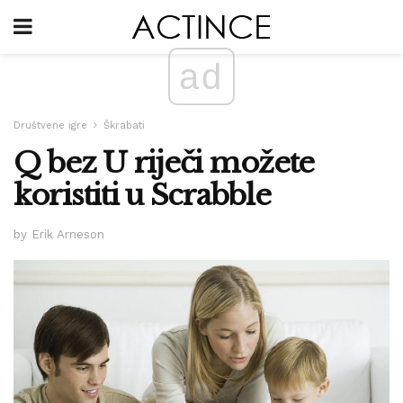
ad
Društvene igre
Škrabati
Q bez U riječi možete
koristiti u Scrabble
by Erik Arneson