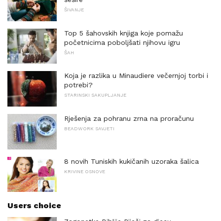
ŠIVANJE
Top 5 šahovskih knjiga koje pomažu
početnicima poboljšati njihovu igru
ŠAH
Koja je razlika u Minaudiere večernjoj torbi i
potrebi?
STARINSKI SAKUPLJANJE
Rješenja za pohranu zrna na proračunu
BEADWORK SAVJETI
8 novih Tuniskih kukičanih uzoraka šalica
KRIVINE OSNOVE
Users choice